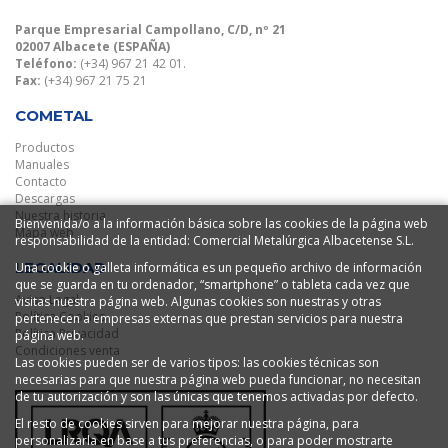
Parque Empresarial Campollano, C/D, nº 21
02007 Albacete (ESPAÑA)
Teléfono:
(+34) 967 21 42 01.
Fax:
(+34) 967 21 75 21
COMETAL
Productos
Manuales
Contacto
Descargas
Nuestra historia
Bienvenida/o a la información básica sobre las cookies de la página web
Mapa web
responsabilidad de la entidad: Comercial Metalúrgica Albacetense S.L.
LEGALIDAD
Una cookie o galleta informática es un pequeño archivo de información
que se guarda en tu ordenador, “smartphone” o tableta cada vez que
Aviso Legal
visitas nuestra página web. Algunas cookies son nuestras y otras
Política Cookies
pertenecen a empresas externas que prestan servicios para nuestra
Política Privacidad
página web.
Condiciones venta
Las cookies pueden ser de varios tipos: las cookies técnicas son
necesarias para que nuestra página web pueda funcionar, no necesitan
de tu autorización y son las únicas que tenemos activadas por defecto.
El resto de cookies sirven para mejorar nuestra página, para
personalizarla en base a tus preferencias, o para poder mostrarte