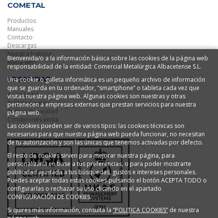
COMETAL
Productos
Manuales
Contacto
Descargas
Nuestra historia
Bienvenida/o a la información básica sobre las cookies de la página web
Mapa web
responsabilidad de la entidad: Comercial Metalúrgica Albacetense S.L.
LEGALIDAD
Una cookie o galleta informática es un pequeño archivo de información
que se guarda en tu ordenador, “smartphone” o tableta cada vez que
Aviso Legal
visitas nuestra página web. Algunas cookies son nuestras y otras
Política Cookies
pertenecen a empresas externas que prestan servicios para nuestra
Política Privacidad
página web.
Condiciones venta
Las cookies pueden ser de varios tipos: las cookies técnicas son
necesarias para que nuestra página web pueda funcionar, no necesitan
de tu autorización y son las únicas que tenemos activadas por defecto.
El resto de cookies sirven para mejorar nuestra página, para
personalizarla en base a tus preferencias, o para poder mostrarte
publicidad ajustada a tus búsquedas, gustos e intereses personales.
Puedes aceptar todas estas cookies pulsando el botón ACEPTA TODO o
configurarlas o rechazar su uso clicando en el apartado
CONFIGURACIÓN DE COOKIES.
Si quires más información, consulta la
“POLITICA COOKIES”
de nuestra