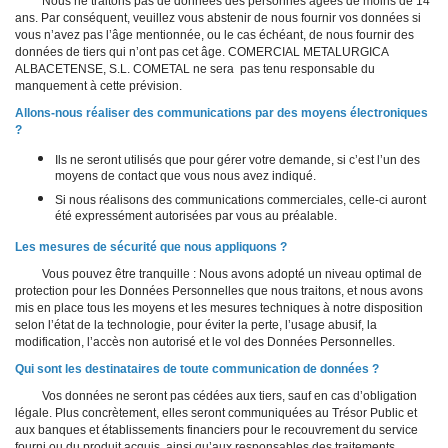
Nous ne traitons pas de données des personnes âgées de moins de 14
ans. Par conséquent, veuillez vous abstenir de nous fournir vos données si
vous n’avez pas l’âge mentionnée, ou le cas échéant, de nous fournir des
données de tiers qui n’ont pas cet âge. COMERCIAL METALURGICA
ALBACETENSE, S.L. COMETAL ne sera pas tenu responsable du
manquement à cette prévision.
Allons-nous réaliser des communications par des moyens électroniques
?
Ils ne seront utilisés que pour gérer votre demande, si c’est l’un des
moyens de contact que vous nous avez indiqué.
Si nous réalisons des communications commerciales, celle-ci auront
été expressément autorisées par vous au préalable.
Les mesures de sécurité que nous appliquons ?
Vous pouvez être tranquille : Nous avons adopté un niveau optimal de
protection pour les Données Personnelles que nous traitons, et nous avons
mis en place tous les moyens et les mesures techniques à notre disposition
selon l’état de la technologie, pour éviter la perte, l’usage abusif, la
modification, l’accès non autorisé et le vol des Données Personnelles.
Qui sont les destinataires de toute communication de données ?
Vos données ne seront pas cédées aux tiers, sauf en cas d’obligation
légale. Plus concrètement, elles seront communiquées au Trésor Public et
aux banques et établissements financiers pour le recouvrement du service
fourni ou du produit acquis, ainsi qu’aux responsables des traitements