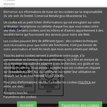
Manuels
Contact
Bienvenue aux informations de base sur les cookies sur la responsabilité
Telechargements
du site web de l’entité: Comercial Metalúrgica Albacetense S.L.
Notre histoire
Plan du Site
Un cookie est un petit fichier d’informations qui est enregistré sur votre
ordinateur, smartphone ou tablette chaque fois que vous visitez notre
LÉGALITÉ
site Web. Certains cookies sont les nôtres et d’autres appartiennent à des
sociétés tierce qui fournissent des services pour notre site Web.
Avis Juridique
Politique de cookies
Les cookies peuvent être de différents types : des cookies techniques
Politique de Confidentialité
sont nécessaires pour que notre site fonctionne, n’ont pas besoin de
Conditions de vente
votre autorisation et sont les seuls que nous avons activés par défaut.
Tous les autres cookies servent à améliorer notre page, à la
personnaliser en fonction de vos préférences, ou à être en mesure de
vous montrer une publicité adaptée à vos recherches, vos goûts et vos
intérêts personnels. Vous pouvez accepter tous ces cookies en cliquant
sur le bouton ACCEPT ALL ou configurer ou rejeter leur utilisation en
cliquant sur la section PARAMÈTRES COOKIES.
Pour plus d’informations, veuillez consulter les cookies
POLITICA
sur
notre site Web.
Acceptez tous les
Paramètres des cookies
Accepter
Paramètres des cookies
Conception et développement Web Im3diA comunicación