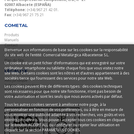
02007 Albacete (ESPAÑA)
Téléphone:
(+34) 967 21 42 01.
Fax:
(+34) 967 21 75 21
COMETAL
Produits
Manuels
Contact
Bienvenue aux informations de base sur les cookies sur la responsabilité
Telechargements
du site web de l’entité: Comercial Metalúrgica Albacetense S.L.
Notre histoire
Plan du Site
Un cookie est un petit fichier d’informations qui est enregistré sur votre
ordinateur, smartphone ou tablette chaque fois que vous visitez notre
LÉGALITÉ
site Web. Certains cookies sont les nôtres et d’autres appartiennent à des
sociétés tierce qui fournissent des services pour notre site Web.
Avis Juridique
Politique de cookies
Les cookies peuvent être de différents types : des cookies techniques
Politique de Confidentialité
sont nécessaires pour que notre site fonctionne, n’ont pas besoin de
Conditions de vente
votre autorisation et sont les seuls que nous avons activés par défaut.
Tous les autres cookies servent à améliorer notre page, à la
personnaliser en fonction de vos préférences, ou à être en mesure de
vous montrer une publicité adaptée à vos recherches, vos goûts et vos
intérêts personnels. Vous pouvez accepter tous ces cookies en cliquant
sur le bouton ACCEPT ALL ou configurer ou rejeter leur utilisation en
cliquant sur la section PARAMÈTRES COOKIES.