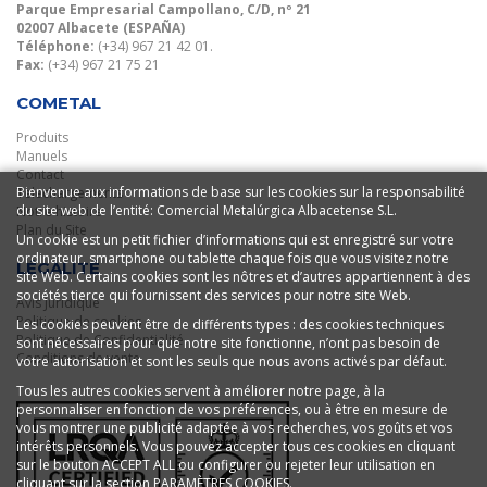
Parque Empresarial Campollano, C/D, nº 21
02007 Albacete (ESPAÑA)
Téléphone:
(+34) 967 21 42 01.
Fax:
(+34) 967 21 75 21
COMETAL
Produits
Manuels
Contact
Bienvenue aux informations de base sur les cookies sur la responsabilité
Telechargements
du site web de l’entité: Comercial Metalúrgica Albacetense S.L.
Notre histoire
Plan du Site
Un cookie est un petit fichier d’informations qui est enregistré sur votre
ordinateur, smartphone ou tablette chaque fois que vous visitez notre
LÉGALITÉ
site Web. Certains cookies sont les nôtres et d’autres appartiennent à des
sociétés tierce qui fournissent des services pour notre site Web.
Avis Juridique
Politique de cookies
Les cookies peuvent être de différents types : des cookies techniques
Politique de Confidentialité
sont nécessaires pour que notre site fonctionne, n’ont pas besoin de
Conditions de vente
votre autorisation et sont les seuls que nous avons activés par défaut.
Tous les autres cookies servent à améliorer notre page, à la
personnaliser en fonction de vos préférences, ou à être en mesure de
vous montrer une publicité adaptée à vos recherches, vos goûts et vos
intérêts personnels. Vous pouvez accepter tous ces cookies en cliquant
sur le bouton ACCEPT ALL ou configurer ou rejeter leur utilisation en
cliquant sur la section PARAMÈTRES COOKIES.