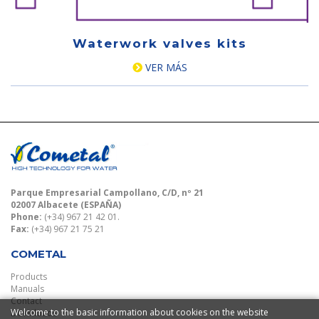
Waterwork valves kits
VER MÁS
Parque Empresarial Campollano, C/D, nº 21
02007 Albacete (ESPAÑA)
Phone:
(+34) 967 21 42 01.
Fax:
(+34) 967 21 75 21
COMETAL
Products
Manuals
Contact
Welcome to the basic information about cookies on the website
Downloads